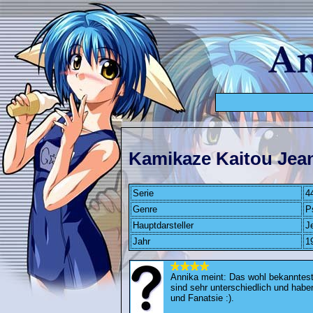
Kamikaze Kaitou 
Serie
4
Genre
P
Hauptdarsteller
J
Jahr
1
Annika meint: Das wohl bekannteste
sind sehr unterschiedlich und haben 
und Fanatsie :).