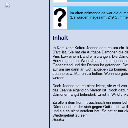
Im alten animanga.de war die durc
(Es wurden insgesamt 249 Stimme
Inhalt
In Kamikaze Kaitou Jeanne geht es um ein 1
D'arc ist. Sie hat die Aufgabe Dämonen die d
Pins bzw einem Band einzufangen. Die Dämo
Herzen gehören. Wenn Jeanne ein sogennante
Gegenstand und der Dämon ist gefangen. Desha
auf um sie dann an Gott abgeben zu können. 
Jeanne bzw. Marron zu helfen. Wenn sie gute 
werden.
Doch Jeanne hat es nicht leicht, sie wird von 
das Jeanne eigentlich Marron ist. Noch dazu 
Dämonen fängt) behindert. Er ist in Wirklichke
Zu allem dem kommt auchnoch ein neuer Lehrer 
Dämonenritter, der sich gegen Gott stellt, we
und sie es nicht verdient hat. So hat er nur d
Wiedergeburt zu sein.
Annika