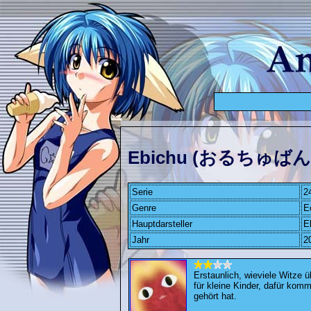
Ebichu (おるちゅば
Serie
2
Genre
E
Hauptdarsteller
E
Jahr
2
Erstaunlich, wieviele Witze
für kleine Kinder, dafür kom
gehört hat.