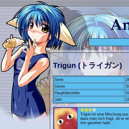
Trigun (トライガン)
Serie
2
Genre
S
Hauptdarsteller
V
Jahr
1
Trigun ist eine Mischung aus
dass man sich fragt, ob er wir
ihm gesehen habt...